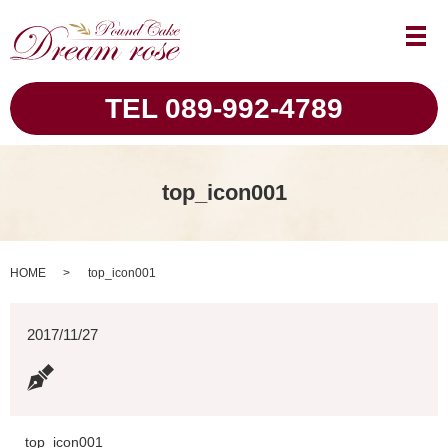
メ
TEL 089-992-4789
top_icon001
HOME
top_icon001
2017/11/27
top_icon001