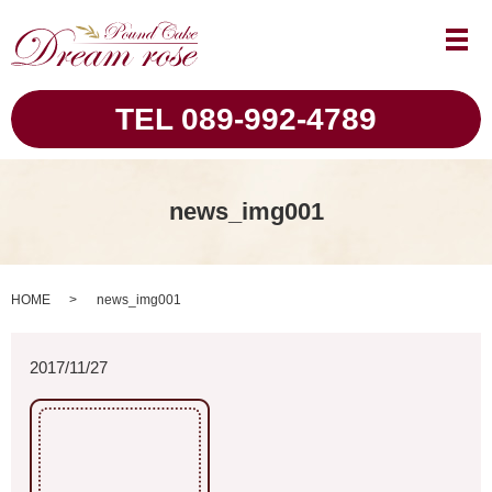
メ
TEL 089-992-4789
news_img001
HOME
news_img001
2017/11/27