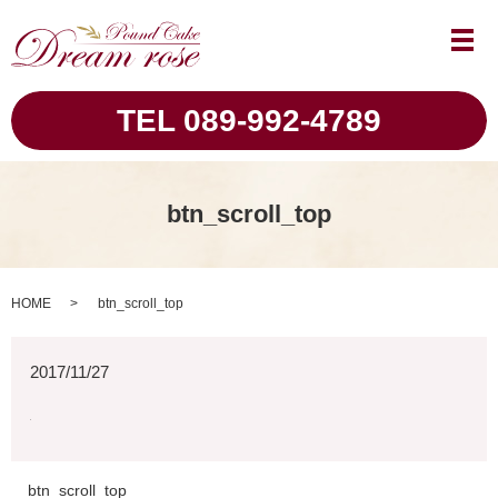
メ
TEL 089-992-4789
btn_scroll_top
HOME
btn_scroll_top
2017/11/27
btn_scroll_top